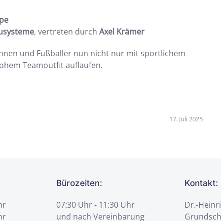
pe
usysteme
, vertreten durch
Axel Krämer
innen und Fußballer nun nicht nur mit sportlichem
rohem Teamoutfit auflaufen.
17. Juli 2025
Bürozeiten:
Kontakt:
hr
07:30 Uhr - 11:30 Uhr
Dr.-Heinr
hr
und nach Vereinbarung
Grundsch