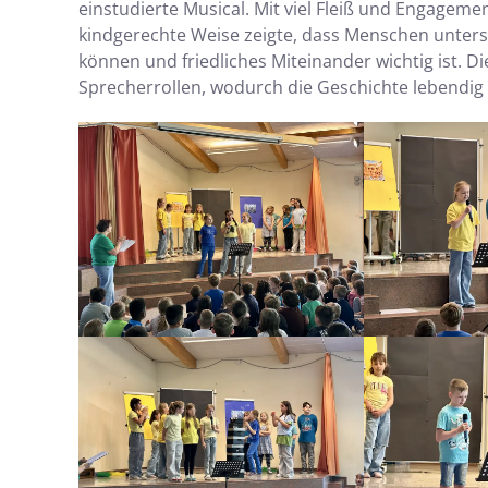
einstudierte Musical. Mit viel Fleiß und Engagemen
kindgerechte Weise zeigte, dass Menschen unters
können und friedliches Miteinander wichtig ist. 
Sprecherrollen, wodurch die Geschichte lebendig 